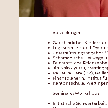
Ausbildungen:
Ganzheitlicher Kinder- u
Legasthenie - und Dyskalk
Unterstützungsangebot f
Sch
amanische Heilwege u
Feinstoffliche Pflanzenhe
Jin Shin Jyutsu, creating
Palliative Care (B2), Palli
Finanzplanerin, Institut 
Kantonsschule, Wettinge
Seminare/Workshops:
Initiatische Schwertarbeit