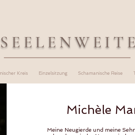
SEELENWEIT
ischer Kreis
Einzelsitzung
Schamanische Reise
Michèle Ma
Meine Neugierde und meine Sehn