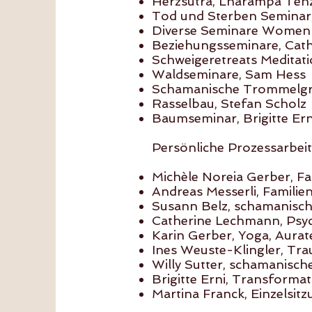
Herzsutra, Lharampa Ten
Tod und Sterben Seminar
Diverse Seminare Women 
Beziehungsseminare, Cat
Schweigeretreats Meditat
Waldseminare, Sam Hess
Schamanische Trommelgru
Rasselbau, Stefan Scholz
Baumseminar, Brigitte Ern
Persönliche Prozessarbeit
Michèle Noreia Gerber, Fa
Andreas Messerli, Familie
Susann
Belz, schamanisch
Catherine Lechmann, Psy
Karin Gerber, Yoga, Aurat
Ines Weuste-Klingler, T
Willy Sutter, schamanisch
Brigitte Erni, Transformat
Martina Franck, Einzelsit