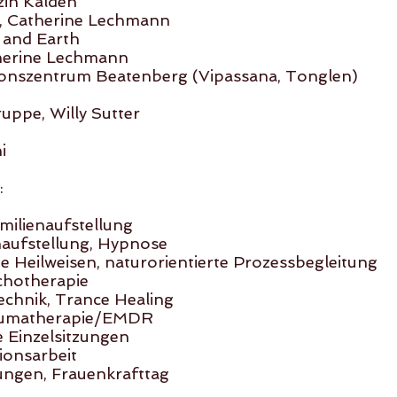
zin Kalden
, Catherine Lechmann
and Earth
herine Lechmann
ionszentrum Beatenberg (Vipassana, Tonglen)
ppe, Willy Sutter
i
:
milienaufstellung
naufstellung, Hypnose
e Heilweisen, naturorientierte Prozessbegleitung
chotherapie
echnik, Trance Healing
raumatherapie/EMDR
e Einzelsitzungen
ionsarbeit
zungen, Frauenkrafttag